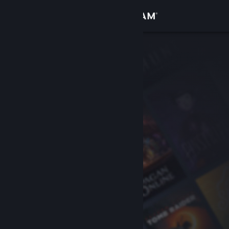
Sign in
Gedung
Komuniti
Tentang
Sokongan
Ubah bahasa
Dapatkan Steam Mobile App
Lihat laman web desktop