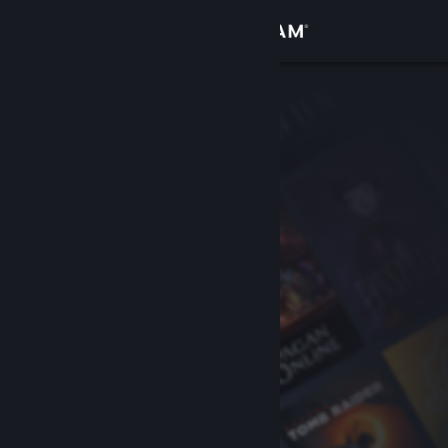
Sign in
Gedung
Komuniti
Tentang
Sokongan
Ubah bahasa
Dapatkan Steam Mobile App
Lihat laman web desktop