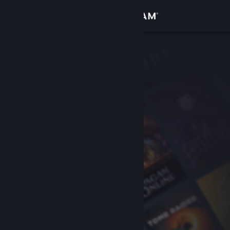
Sign in
Gedung
Komuniti
Tentang
Sokongan
Ubah bahasa
Dapatkan Steam Mobile App
Lihat laman web desktop