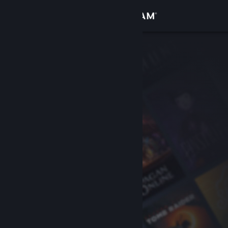
Sign in
Gedung
Komuniti
Tentang
Sokongan
Ubah bahasa
Dapatkan Steam Mobile App
Lihat laman web desktop