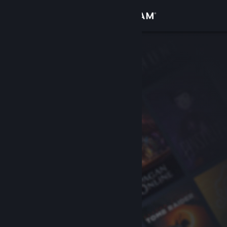
Sign in
Gedung
Komuniti
Tentang
Sokongan
Ubah bahasa
Dapatkan Steam Mobile App
Lihat laman web desktop