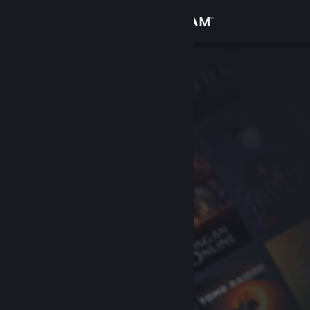
Sign in
Gedung
Komuniti
Tentang
Sokongan
Ubah bahasa
Dapatkan Steam Mobile App
Lihat laman web desktop