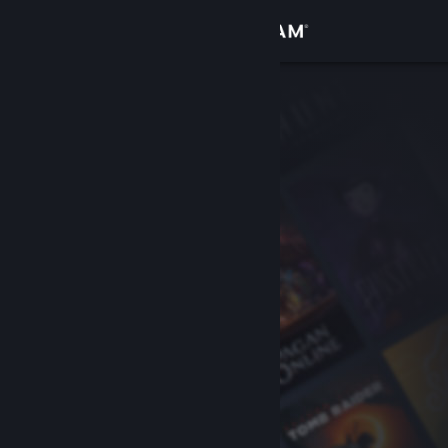
Sign in
Gedung
Komuniti
Tentang
Sokongan
Ubah bahasa
Dapatkan Steam Mobile App
Lihat laman web desktop