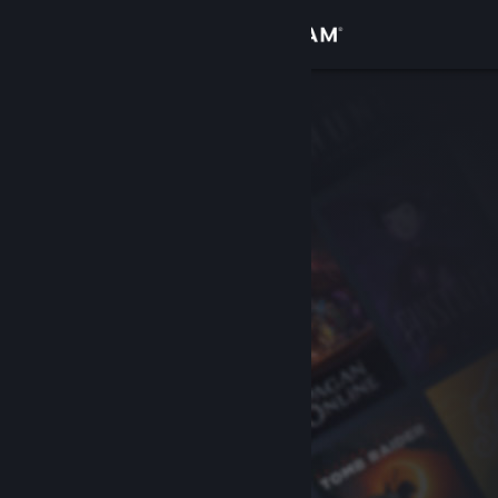
Sign in
Gedung
Komuniti
Tentang
Sokongan
Ubah bahasa
Dapatkan Steam Mobile App
Lihat laman web desktop