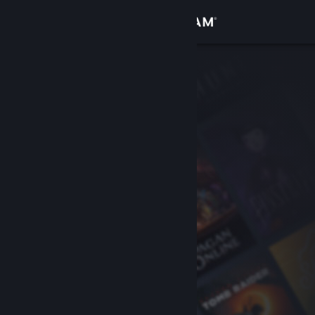
Sign in
Gedung
Komuniti
Tentang
Sokongan
Ubah bahasa
Dapatkan Steam Mobile App
Lihat laman web desktop