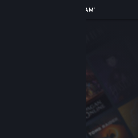
Sign in
Gedung
Komuniti
Tentang
Sokongan
Ubah bahasa
Dapatkan Steam Mobile App
Lihat laman web desktop