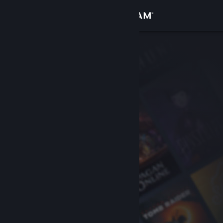
Sign in
Gedung
Komuniti
Tentang
Sokongan
Ubah bahasa
Dapatkan Steam Mobile App
Lihat laman web desktop