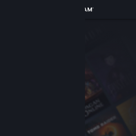
Sign in
Gedung
Komuniti
Tentang
Sokongan
Ubah bahasa
Dapatkan Steam Mobile App
Lihat laman web desktop