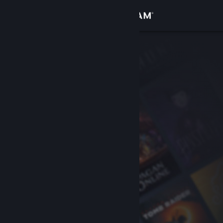
Sign in
Gedung
Komuniti
Tentang
Sokongan
Ubah bahasa
Dapatkan Steam Mobile App
Lihat laman web desktop