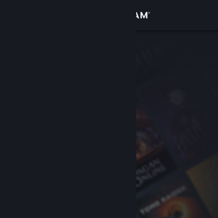
Sign in
Gedung
Komuniti
Tentang
Sokongan
Ubah bahasa
Dapatkan Steam Mobile App
Lihat laman web desktop