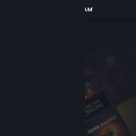
Sign in
Gedung
Komuniti
Tentang
Sokongan
Ubah bahasa
Dapatkan Steam Mobile App
Lihat laman web desktop