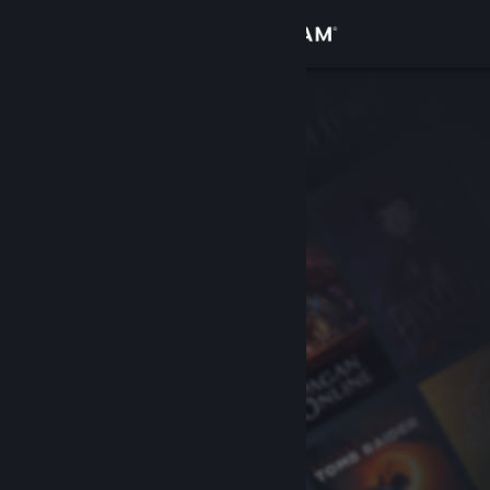
Sign in
Gedung
Komuniti
Tentang
Sokongan
Ubah bahasa
Dapatkan Steam Mobile App
Lihat laman web desktop