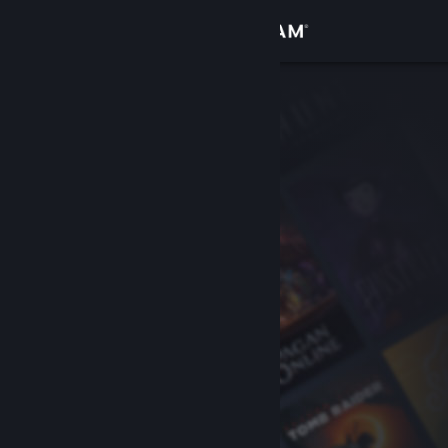
Sign in
Gedung
Komuniti
Tentang
Sokongan
Ubah bahasa
Dapatkan Steam Mobile App
Lihat laman web desktop