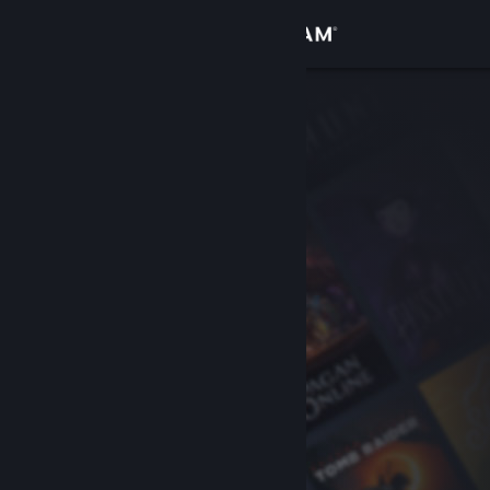
Sign in
Gedung
Komuniti
Tentang
Sokongan
Ubah bahasa
Dapatkan Steam Mobile App
Lihat laman web desktop