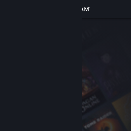
Sign in
Gedung
Komuniti
Tentang
Sokongan
Ubah bahasa
Dapatkan Steam Mobile App
Lihat laman web desktop