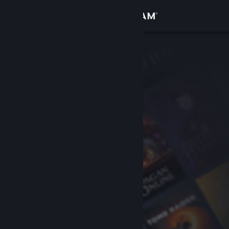
Sign in
Gedung
Komuniti
Tentang
Sokongan
Ubah bahasa
Dapatkan Steam Mobile App
Lihat laman web desktop