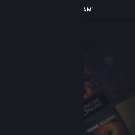
Sign in
Gedung
Komuniti
Tentang
Sokongan
Ubah bahasa
Dapatkan Steam Mobile App
Lihat laman web desktop