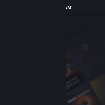
Sign in
Gedung
Komuniti
Tentang
Sokongan
Ubah bahasa
Dapatkan Steam Mobile App
Lihat laman web desktop