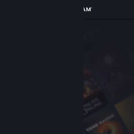
Sign in
Gedung
Komuniti
Tentang
Sokongan
Ubah bahasa
Dapatkan Steam Mobile App
Lihat laman web desktop