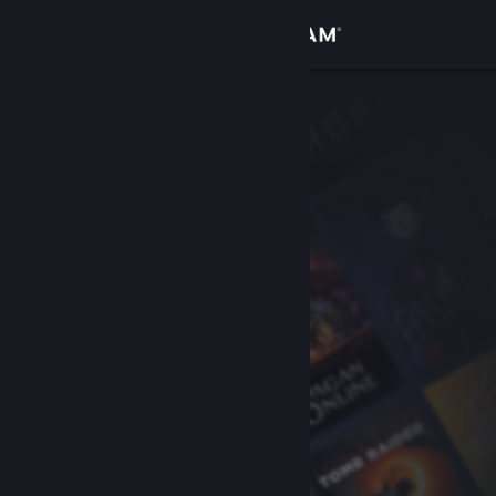
Sign in
Gedung
Komuniti
Tentang
Sokongan
Ubah bahasa
Dapatkan Steam Mobile App
Lihat laman web desktop