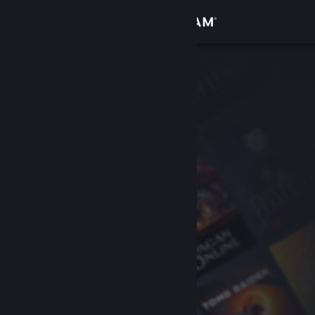
Sign in
Gedung
Komuniti
Tentang
Sokongan
Ubah bahasa
Dapatkan Steam Mobile App
Lihat laman web desktop