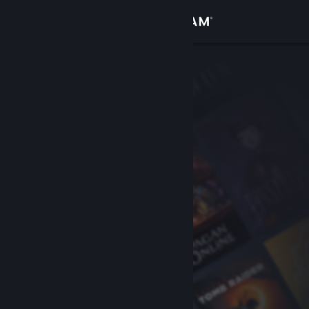
Sign in
Gedung
Komuniti
Tentang
Sokongan
Ubah bahasa
Dapatkan Steam Mobile App
Lihat laman web desktop