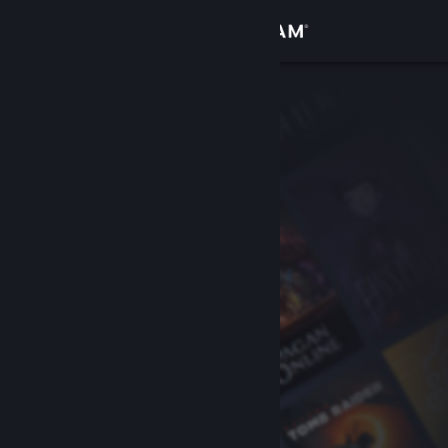
Sign in
Gedung
Komuniti
Tentang
Sokongan
Ubah bahasa
Dapatkan Steam Mobile App
Lihat laman web desktop