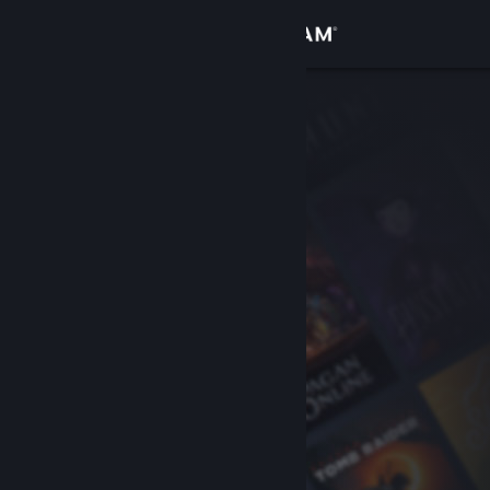
Sign in
Gedung
Komuniti
Tentang
Sokongan
Ubah bahasa
Dapatkan Steam Mobile App
Lihat laman web desktop