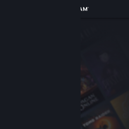
Sign in
Gedung
Komuniti
Tentang
Sokongan
Ubah bahasa
Dapatkan Steam Mobile App
Lihat laman web desktop