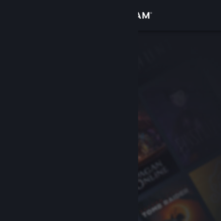
Sign in
Gedung
Komuniti
Tentang
Sokongan
Ubah bahasa
Dapatkan Steam Mobile App
Lihat laman web desktop