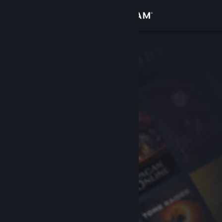
Sign in
Gedung
Komuniti
Tentang
Sokongan
Ubah bahasa
Dapatkan Steam Mobile App
Lihat laman web desktop