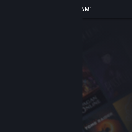
Sign in
Gedung
Komuniti
Tentang
Sokongan
Ubah bahasa
Dapatkan Steam Mobile App
Lihat laman web desktop