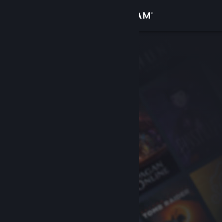
Sign in
Gedung
Komuniti
Tentang
Sokongan
Ubah bahasa
Dapatkan Steam Mobile App
Lihat laman web desktop