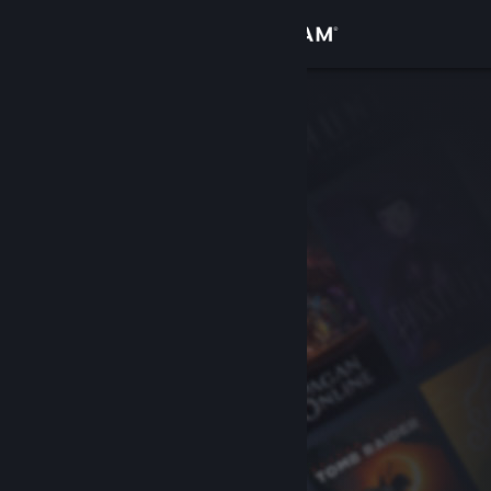
Sign in
Gedung
Komuniti
Tentang
Sokongan
Ubah bahasa
Dapatkan Steam Mobile App
Lihat laman web desktop