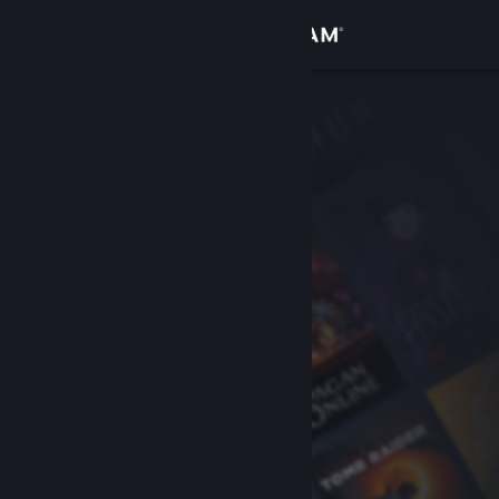
Sign in
Gedung
Komuniti
Tentang
Sokongan
Ubah bahasa
Dapatkan Steam Mobile App
Lihat laman web desktop