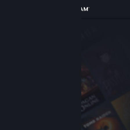
Sign in
Gedung
Komuniti
Tentang
Sokongan
Ubah bahasa
Dapatkan Steam Mobile App
Lihat laman web desktop