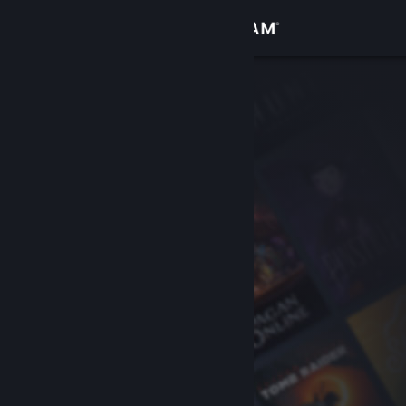
Sign in
Gedung
Komuniti
Tentang
Sokongan
Ubah bahasa
Dapatkan Steam Mobile App
Lihat laman web desktop