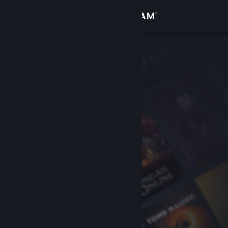
Sign in
Gedung
Komuniti
Tentang
Sokongan
Ubah bahasa
Dapatkan Steam Mobile App
Lihat laman web desktop