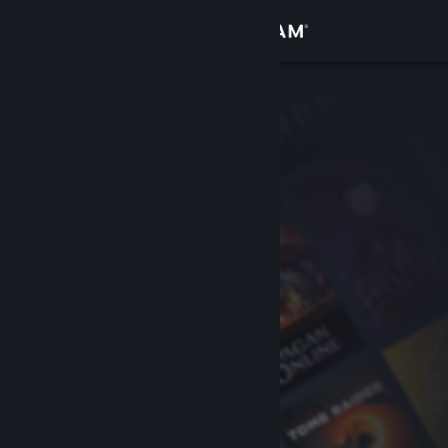
Sign in
Gedung
Komuniti
Tentang
Sokongan
Ubah bahasa
Dapatkan Steam Mobile App
Lihat laman web desktop