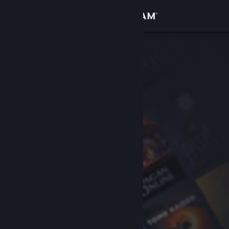
Sign in
Gedung
Komuniti
Tentang
Sokongan
Ubah bahasa
Dapatkan Steam Mobile App
Lihat laman web desktop