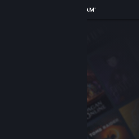
Sign in
Gedung
Komuniti
Tentang
Sokongan
Ubah bahasa
Dapatkan Steam Mobile App
Lihat laman web desktop