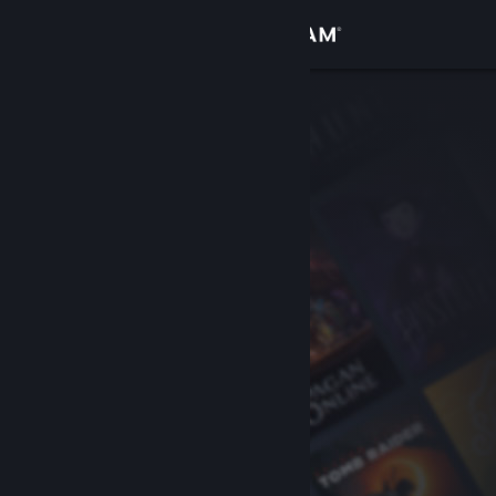
Sign in
Gedung
Komuniti
Tentang
Sokongan
Ubah bahasa
Dapatkan Steam Mobile App
Lihat laman web desktop