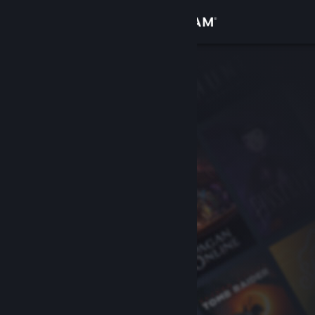
Sign in
Gedung
Komuniti
Tentang
Sokongan
Ubah bahasa
Dapatkan Steam Mobile App
Lihat laman web desktop