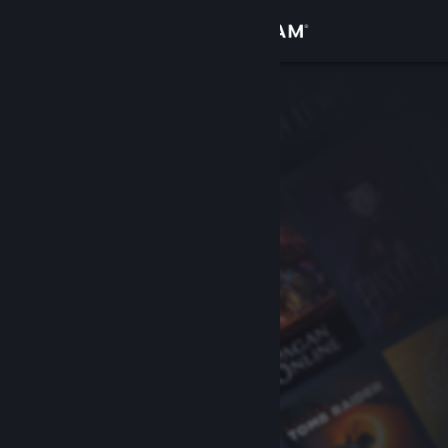
Sign in
Gedung
Komuniti
Tentang
Sokongan
Ubah bahasa
Dapatkan Steam Mobile App
Lihat laman web desktop