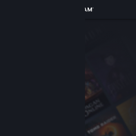
Sign in
Gedung
Komuniti
Tentang
Sokongan
Ubah bahasa
Dapatkan Steam Mobile App
Lihat laman web desktop