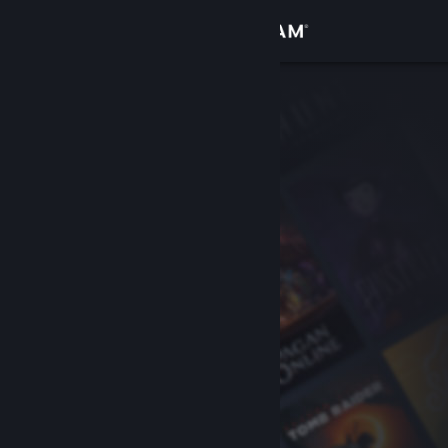
Sign in
Gedung
Komuniti
Tentang
Sokongan
Ubah bahasa
Dapatkan Steam Mobile App
Lihat laman web desktop