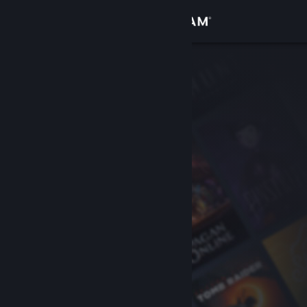
Sign in
Gedung
Komuniti
Tentang
Sokongan
Ubah bahasa
Dapatkan Steam Mobile App
Lihat laman web desktop