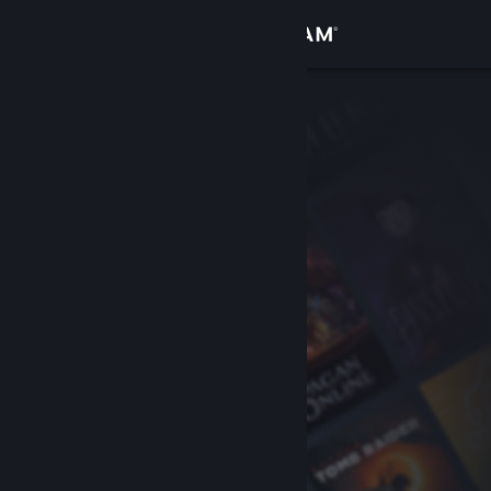
Sign in
Gedung
Komuniti
Tentang
Sokongan
Ubah bahasa
Dapatkan Steam Mobile App
Lihat laman web desktop