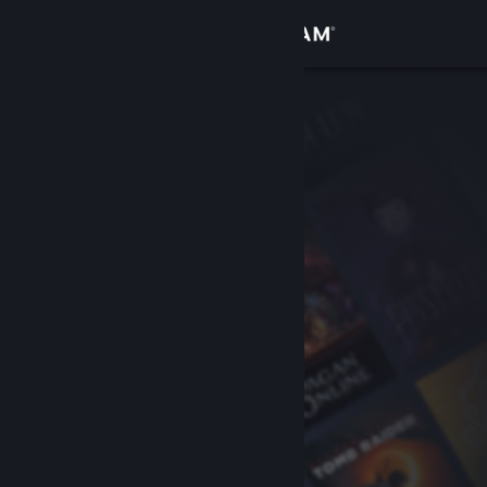
Sign in
Gedung
Komuniti
Tentang
Sokongan
Ubah bahasa
Dapatkan Steam Mobile App
Lihat laman web desktop