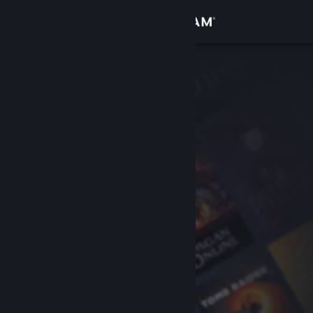
Sign in
Gedung
Komuniti
Tentang
Sokongan
Ubah bahasa
Dapatkan Steam Mobile App
Lihat laman web desktop